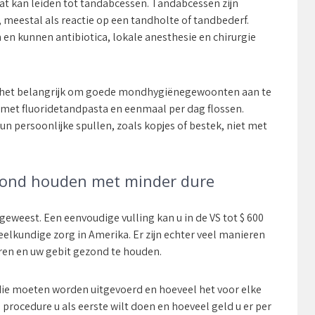
t kan leiden tot tandabcessen. Tandabcessen zijn
, meestal als reactie op een tandholte of tandbederf.
 en kunnen antibiotica, lokale anesthesie en chirurgie
 het belangrijk om goede mondhygiënegewoonten aan te
met fluoridetandpasta en eenmaal per dag flossen.
n persoonlijke spullen, zoals kopjes of bestek, niet met
zond houden met minder dure
weest. Een eenvoudige vulling kan u in de VS tot $ 600
elkundige zorg in Amerika. Er zijn echter veel manieren
en en uw gebit gezond te houden.
 die moeten worden uitgevoerd en hoeveel het voor elke
 procedure u als eerste wilt doen en hoeveel geld u er per